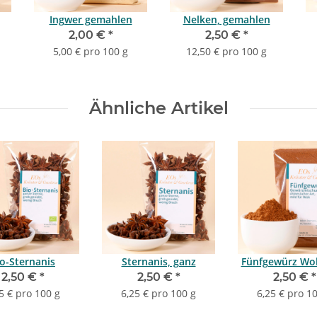
Ingwer gemahlen
Nelken, gemahlen
2,00 €
*
2,50 €
*
5,00 € pro 100 g
12,50 € pro 100 g
Ähnliche Artikel
io-Sternanis
Sternanis, ganz
Fünfgewürz Wok
2,50 €
*
2,50 €
*
2,50 €
*
5 € pro 100 g
6,25 € pro 100 g
6,25 € pro 1