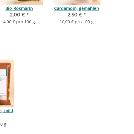
Bio-Rosmarin
Cardamom, gemahlen
2,00 €
*
2,50 €
*
4,00 € pro 100 g
10,00 € pro 100 g
, mild
00 g