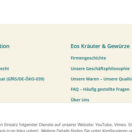
tion
Eos Kräuter & Gewürze
Firmengeschichte
recht
Unsere Geschäftsphilosophie
ikat (GfRS/DE-ÖKO-039)
Unsere Waren – Unsere Qualit
FAQ – Häufig gestellte Fragen
Über Uns
Vertrag widerrufen
en Einsatz folgender Dienste auf unserer Website: YouTube, Vimeo. S
ck-Icon links unten). Weitere Details finden Sie unter
Konfigurieren
un