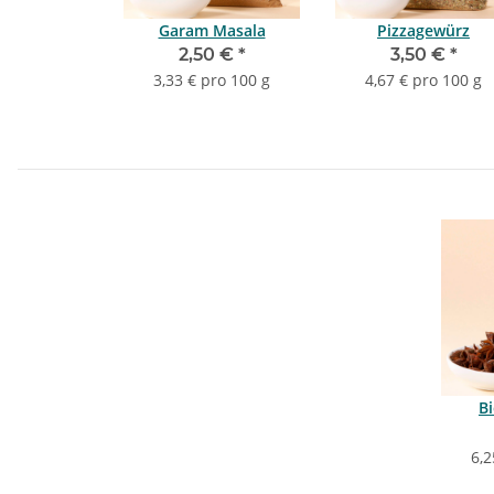
Garam Masala
Pizzagewürz
2,50 €
*
3,50 €
*
3,33 € pro 100 g
4,67 € pro 100 g
B
6,2