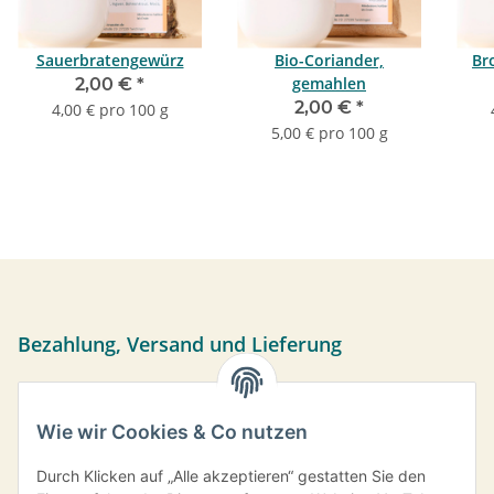
Sauerbratengewürz
Bio-Coriander,
Br
gemahlen
2,00 €
*
2,00 €
*
4,00 € pro 100 g
5,00 € pro 100 g
Bezahlung, Versand und Lieferung
Sie können per Vorkasse, PayPal oder bei Abholung bar
bezahlen. Ihre Daten werden sicher über das SSL-Protokoll
Wie wir Cookies & Co nutzen
übermittelt.
Versand frei ab einem Bestellwert von 35,- € innerhalb
Durch Klicken auf „Alle akzeptieren“ gestatten Sie den