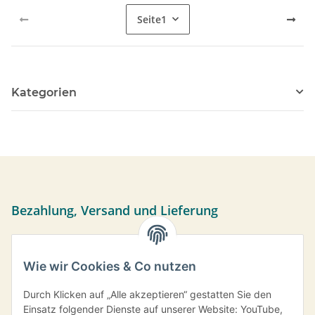
Seite
1
Kategorien
Bezahlung, Versand und Lieferung
Sie können per Vorkasse, PayPal oder bei Abholung bar
bezahlen. Ihre Daten werden sicher über das SSL-Protokoll
Wie wir Cookies & Co nutzen
übermittelt.
Versand frei ab einem Bestellwert von 35,- € innerhalb
Durch Klicken auf „Alle akzeptieren“ gestatten Sie den
Deutschlands.
Einsatz folgender Dienste auf unserer Website: YouTube,