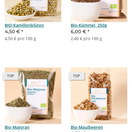
BIO-Kamillenblüten
Bio-Kümmel, 250g
4,50 €
*
6,00 €
*
4,50 € pro 100 g
2,40 € pro 100 g
TOP
TOP
Bio-Majoran
Bio-Maulbeeren