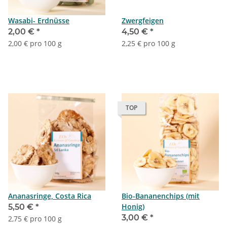
Wasabi- Erdnüsse
Zwergfeigen
2,00 €
*
4,50 €
*
2,00 € pro 100 g
2,25 € pro 100 g
TOP
Ananasringe, Costa Rica
Bio-Bananenchips (mit
Honig)
5,50 €
*
3,00 €
*
2,75 € pro 100 g