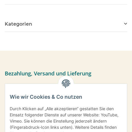
Kategorien
Bezahlung, Versand und Lieferung
Sie können per Vorkasse, PayPal oder bei Abholung bar
bezahlen. Ihre Daten werden sicher über das SSL-Protokoll
Wie wir Cookies & Co nutzen
übermittelt.
Versand frei ab einem Bestellwert von 35,- € innerhalb
Durch Klicken auf „Alle akzeptieren“ gestatten Sie den
Deutschlands.
Einsatz folgender Dienste auf unserer Website: YouTube,
Vimeo. Sie können die Einstellung jederzeit ändern
Information
(Fingerabdruck-Icon links unten). Weitere Details finden