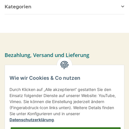
Kategorien
Bezahlung, Versand und Lieferung
Sie können per Vorkasse, PayPal oder bei Abholung bar
bezahlen. Ihre Daten werden sicher über das SSL-Protokoll
Wie wir Cookies & Co nutzen
übermittelt.
Versand frei ab einem Bestellwert von 35,- € innerhalb
Durch Klicken auf „Alle akzeptieren“ gestatten Sie den
Deutschlands.
Einsatz folgender Dienste auf unserer Website: YouTube,
Vimeo. Sie können die Einstellung jederzeit ändern
Information
(Fingerabdruck-Icon links unten). Weitere Details finden
Sie unter
Konfigurieren
und in unserer
Datenschutzerklärung
.
Eos Kräuter & Gewürze