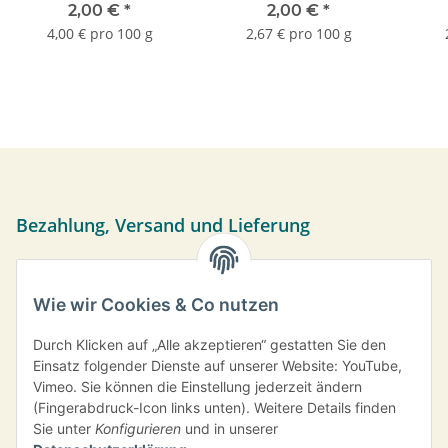
2,00 €
*
2,00 €
*
4,00 € pro 100 g
2,67 € pro 100 g
Bezahlung, Versand und Lieferung
Sie können per Vorkasse, PayPal oder bei Abholung bar
bezahlen. Ihre Daten werden sicher über das SSL-Protokoll
Wie wir Cookies & Co nutzen
übermittelt.
Versand frei ab einem Bestellwert von 35,- € innerhalb
Durch Klicken auf „Alle akzeptieren“ gestatten Sie den
Deutschlands.
Einsatz folgender Dienste auf unserer Website: YouTube,
Vimeo. Sie können die Einstellung jederzeit ändern
Information
(Fingerabdruck-Icon links unten). Weitere Details finden
Sie unter
Konfigurieren
und in unserer