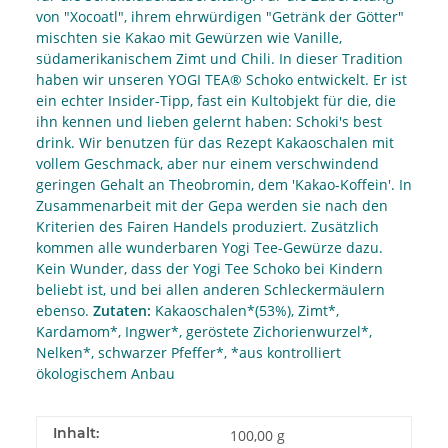
von "Xocoatl", ihrem ehrwürdigen "Getränk der Götter"
mischten sie Kakao mit Gewürzen wie Vanille,
südamerikanischem Zimt und Chili. In dieser Tradition
haben wir unseren YOGI TEA® Schoko entwickelt. Er ist
ein echter Insider-Tipp, fast ein Kultobjekt für die, die
ihn kennen und lieben gelernt haben: Schoki's best
drink. Wir benutzen für das Rezept Kakaoschalen mit
vollem Geschmack, aber nur einem verschwindend
geringen Gehalt an Theobromin, dem 'Kakao-Koffein'. In
Zusammenarbeit mit der Gepa werden sie nach den
Kriterien des Fairen Handels produziert. Zusätzlich
kommen alle wunderbaren Yogi Tee-Gewürze dazu.
Kein Wunder, dass der Yogi Tee Schoko bei Kindern
beliebt ist, und bei allen anderen Schleckermäulern
ebenso.
Zutaten:
Kakaoschalen*(53%), Zimt*,
Kardamom*, Ingwer*, geröstete Zichorienwurzel*,
Nelken*, schwarzer Pfeffer*, *aus kontrolliert
ökologischem Anbau
Inhalt:
100,00 g