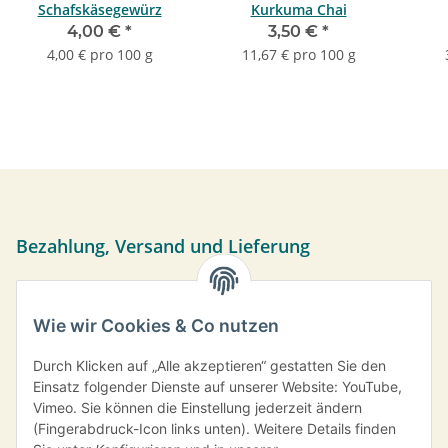
Schafskäsegewürz
Kurkuma Chai
4,00 €
*
3,50 €
*
4,00 € pro 100 g
11,67 € pro 100 g
Bezahlung, Versand und Lieferung
Sie können per Vorkasse, PayPal oder bei Abholung bar
bezahlen. Ihre Daten werden sicher über das SSL-Protokoll
Wie wir Cookies & Co nutzen
übermittelt.
Versand frei ab einem Bestellwert von 35,- € innerhalb
Durch Klicken auf „Alle akzeptieren“ gestatten Sie den
Deutschlands.
Einsatz folgender Dienste auf unserer Website: YouTube,
Vimeo. Sie können die Einstellung jederzeit ändern
Information
(Fingerabdruck-Icon links unten). Weitere Details finden