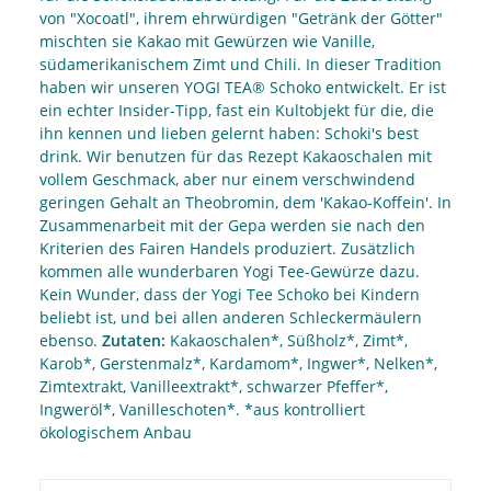
von "Xocoatl", ihrem ehrwürdigen "Getränk der Götter"
mischten sie Kakao mit Gewürzen wie Vanille,
südamerikanischem Zimt und Chili. In dieser Tradition
haben wir unseren YOGI TEA® Schoko entwickelt. Er ist
ein echter Insider-Tipp, fast ein Kultobjekt für die, die
ihn kennen und lieben gelernt haben: Schoki's best
drink. Wir benutzen für das Rezept Kakaoschalen mit
vollem Geschmack, aber nur einem verschwindend
geringen Gehalt an Theobromin, dem 'Kakao-Koffein'. In
Zusammenarbeit mit der Gepa werden sie nach den
Kriterien des Fairen Handels produziert. Zusätzlich
kommen alle wunderbaren Yogi Tee-Gewürze dazu.
Kein Wunder, dass der Yogi Tee Schoko bei Kindern
beliebt ist, und bei allen anderen Schleckermäulern
ebenso.
Zutaten:
Kakaoschalen*, Süßholz*, Zimt*,
Karob*, Gerstenmalz*, Kardamom*, Ingwer*, Nelken*,
Zimtextrakt, Vanilleextrakt*, schwarzer Pfeffer*,
Ingweröl*, Vanilleschoten*. *aus kontrolliert
ökologischem Anbau