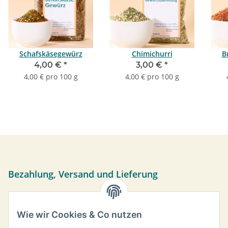
Schafskäsegewürz
Chimichurri
B
4,00 €
*
3,00 €
*
4,00 € pro 100 g
4,00 € pro 100 g
Bezahlung, Versand und Lieferung
Sie können per Vorkasse, PayPal oder bei Abholung bar
bezahlen. Ihre Daten werden sicher über das SSL-Protokoll
Wie wir Cookies & Co nutzen
übermittelt.