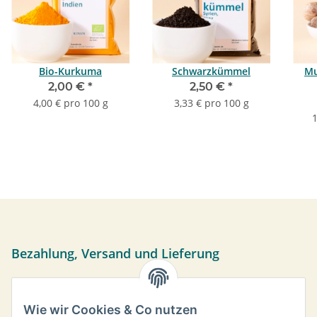
Bio-Kurkuma
Schwarzkümmel
Mu
2,00 €
*
2,50 €
*
4,00 € pro 100 g
3,33 € pro 100 g
1
Bezahlung, Versand und Lieferung
Sie können per Vorkasse, PayPal oder bei Abholung bar
bezahlen. Ihre Daten werden sicher über das SSL-Protokoll
Wie wir Cookies & Co nutzen
übermittelt.