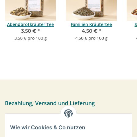
Abendbrotkräuter Tee
Familien Kräutertee
S
3,50 €
*
4,50 €
*
3,50 € pro 100 g
4,50 € pro 100 g
Bezahlung, Versand und Lieferung
Sie können per Vorkasse, PayPal oder bei Abholung bar
bezahlen. Ihre Daten werden sicher über das SSL-Protokoll
Wie wir Cookies & Co nutzen
übermittelt.