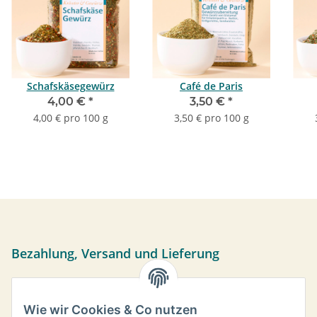
Schafskäsegewürz
Café de Paris
4,00 €
*
3,50 €
*
4,00 € pro 100 g
3,50 € pro 100 g
Bezahlung, Versand und Lieferung
Sie können per Vorkasse, PayPal oder bei Abholung bar
bezahlen. Ihre Daten werden sicher über das SSL-Protokoll
Wie wir Cookies & Co nutzen
übermittelt.