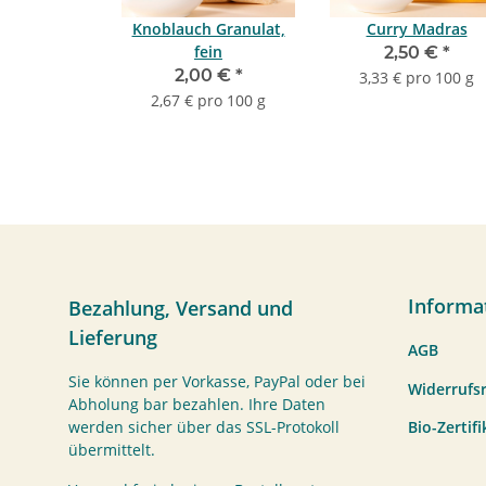
Knoblauch Granulat,
Curry Madras
fein
2,50 €
*
2,00 €
*
3,33 € pro 100 g
2,67 € pro 100 g
Informa
Bezahlung, Versand und
Lieferung
AGB
Sie können per Vorkasse, PayPal oder bei
Widerrufs
Abholung bar bezahlen. Ihre Daten
Bio-Zertif
werden sicher über das SSL-Protokoll
übermittelt.