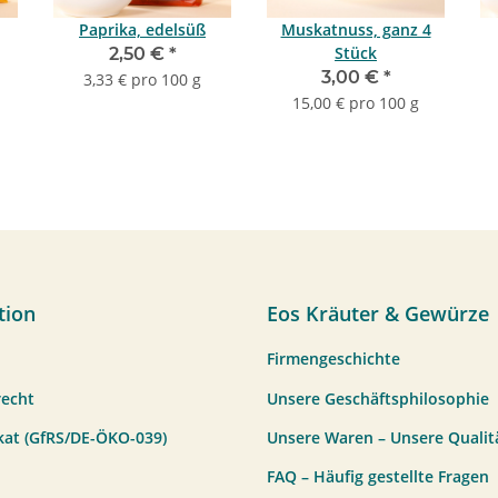
Paprika, edelsüß
Muskatnuss, ganz 4
Stück
2,50 €
*
3,00 €
*
3,33 € pro 100 g
15,00 € pro 100 g
tion
Eos Kräuter & Gewürze
Firmengeschichte
recht
Unsere Geschäftsphilosophie
ikat (GfRS/DE-ÖKO-039)
Unsere Waren – Unsere Qualit
FAQ – Häufig gestellte Fragen