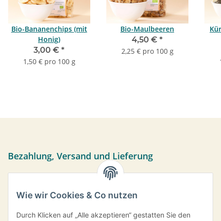
Bio-Bananenchips (mit
Bio-Maulbeeren
Kür
Honig)
4,50 €
*
3,00 €
*
2,25 € pro 100 g
1,50 € pro 100 g
Bezahlung, Versand und Lieferung
Sie können per Vorkasse, PayPal oder bei Abholung bar
bezahlen. Ihre Daten werden sicher über das SSL-Protokoll
Wie wir Cookies & Co nutzen
übermittelt.
Versand frei ab einem Bestellwert von 35,- € innerhalb
Durch Klicken auf „Alle akzeptieren“ gestatten Sie den