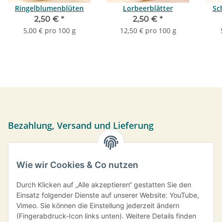
Ringelblumenblüten
Lorbeerblätter
Sc
2,50 €
*
2,50 €
*
5,00 € pro 100 g
12,50 € pro 100 g
Bezahlung, Versand und Lieferung
Sie können per Vorkasse, PayPal oder bei Abholung bar
bezahlen. Ihre Daten werden sicher über das SSL-Protokoll
Wie wir Cookies & Co nutzen
übermittelt.
Versand frei ab einem Bestellwert von 35,- € innerhalb
Durch Klicken auf „Alle akzeptieren“ gestatten Sie den
Deutschlands.
Einsatz folgender Dienste auf unserer Website: YouTube,
Vimeo. Sie können die Einstellung jederzeit ändern
Information
(Fingerabdruck-Icon links unten). Weitere Details finden