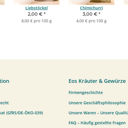
Liebstöckel
Chimichurri
2,00 €
*
3,00 €
*
8,00 € pro 100 g
4,00 € pro 100 g
tion
Eos Kräuter & Gewürze
Firmengeschichte
recht
Unsere Geschäftsphilosophie
ikat (GfRS/DE-ÖKO-039)
Unsere Waren – Unsere Qualit
FAQ – Häufig gestellte Fragen