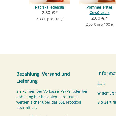
Paprika, edelsüß
Pommes Frites
Gewürzsalz
2,50 €
*
2,00 €
*
3,33 € pro 100 g
2,00 € pro 100 g
Informa
Bezahlung, Versand und
Lieferung
AGB
Sie können per Vorkasse, PayPal oder bei
Widerrufs
Abholung bar bezahlen. Ihre Daten
Bio-Zertif
werden sicher über das SSL-Protokoll
übermittelt.