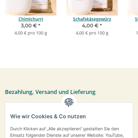
Chimichurri
Schafskäsegewürz
S
3,00 €
*
4,00 €
*
4,00 € pro 100 g
4,00 € pro 100 g
1
Bezahlung, Versand und Lieferung
Sie können per Vorkasse, PayPal oder bei Abholung bar
bezahlen. Ihre Daten werden sicher über das SSL-Protokoll
Wie wir Cookies & Co nutzen
übermittelt.
Versand frei ab einem Bestellwert von 35,- € innerhalb
Durch Klicken auf „Alle akzeptieren“ gestatten Sie den
Deutschlands.
Einsatz folgender Dienste auf unserer Website: YouTube,