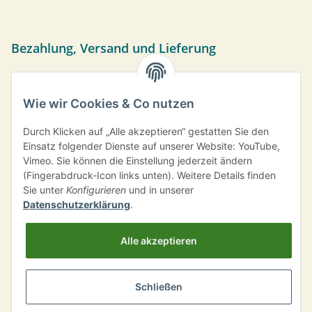
Bezahlung, Versand und Lieferung
Sie können per Vorkasse, PayPal oder bei Abholung bar
bezahlen. Ihre Daten werden sicher über das SSL-Protokoll
Wie wir Cookies & Co nutzen
übermittelt.
Versand frei ab einem Bestellwert von 35,- € innerhalb
Durch Klicken auf „Alle akzeptieren“ gestatten Sie den
Deutschlands.
Einsatz folgender Dienste auf unserer Website: YouTube,
Vimeo. Sie können die Einstellung jederzeit ändern
Information
(Fingerabdruck-Icon links unten). Weitere Details finden
Sie unter
Konfigurieren
und in unserer
Datenschutzerklärung
.
Eos Kräuter & Gewürze
Alle akzeptieren
Kontaktdaten
Schließen
Vertrag widerrufen