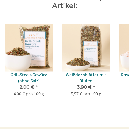
Artikel:
Grill-Steak-Gewürz
Weißdornblätter mit
Rosa
(ohne Salz)
Blüten
2,00 €
*
3,90 €
*
4,00 € pro 100 g
5,57 € pro 100 g