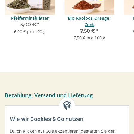
Pfefferminzblätter
Bio-Rooibos-Orange-
Zimt
3,00 €
*
7,50 €
*
6,00 € pro 100 g
7,50 € pro 100 g
Bezahlung, Versand und Lieferung
Sie können per Vorkasse, PayPal oder bei Abholung bar
bezahlen. Ihre Daten werden sicher über das SSL-Protokoll
Wie wir Cookies & Co nutzen
übermittelt.
Versand frei ab einem Bestellwert von 35,- € innerhalb
Durch Klicken auf „Alle akzeptieren“ gestatten Sie den