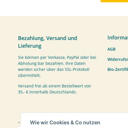
Informa
Bezahlung, Versand und
Lieferung
AGB
Sie können per Vorkasse, PayPal oder bei
Widerrufs
Abholung bar bezahlen. Ihre Daten
Bio-Zertif
werden sicher über das SSL-Protokoll
übermittelt.
Versand frei ab einem Bestellwert von
35,- € innerhalb Deutschlands.
Wie wir Cookies & Co nutzen
* Alle Preise inkl. gesetzlicher USt., zzgl.
Versand