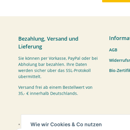
Informa
Bezahlung, Versand und
Lieferung
AGB
Sie können per Vorkasse, PayPal oder bei
Widerrufs
Abholung bar bezahlen. Ihre Daten
Bio-Zertif
werden sicher über das SSL-Protokoll
übermittelt.
Versand frei ab einem Bestellwert von
35,- € innerhalb Deutschlands.
Wie wir Cookies & Co nutzen
* Alle Preise inkl. gesetzlicher USt., zzgl.
Versand